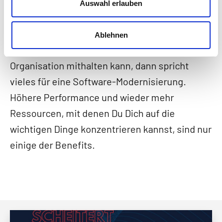
Schritt zu halten?
Auswahl erlauben
Wenn die Lead Time für neue Features zu hoch
Ablehnen
ist, die IT nicht mehr mit dem Wachstum der
Organisation mithalten kann, dann spricht
vieles für eine Software-Modernisierung.
Höhere Performance und wieder mehr
Ressourcen, mit denen Du Dich auf die
wichtigen Dinge konzentrieren kannst, sind nur
einige der Benefits.