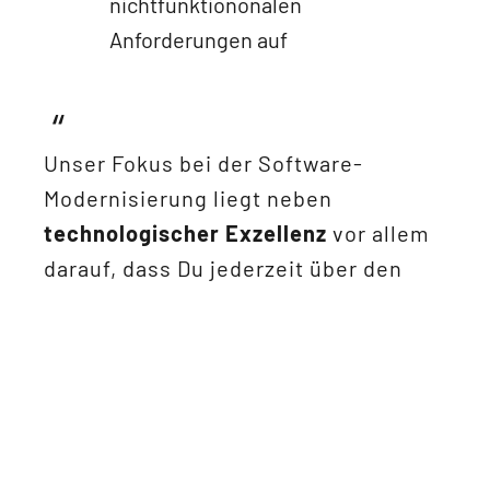
nichtfunktiononalen
Anforderungen auf
Unser Fokus bei der Software-
Modernisierung liegt neben
technologischer Exzellenz
vor allem
darauf, dass Du jederzeit über den
Stand der Modernisierung informiert
bist. So setzen wir nicht nur im
Monitoring der Softwareentwicklung
Maßstäbe, sondern auch im Bereich der
Prozesse, inkl. der Zeit- und
Budgetplanung.