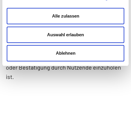
Agenten sind autonom und entscheiden
selbstständig, welche Handlungen zur
Alle zulassen
Bearbeitung einer Aufgabe nötig sind. Neben
den genannten Fähigkeiten der Assistenten
Auswahl erlauben
schmieden sie Pläne und gehen in Aktion.
Agenten können Regeln mitgeben werden, die
Ablehnen
beschreiben, an welchen Stellen Feedback
oder Bestätigung durch Nutzende einzuholen
ist.