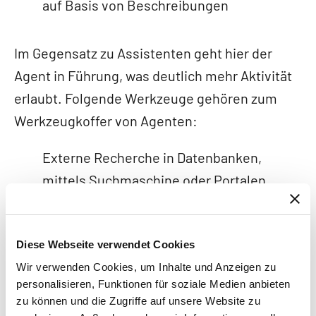
auf Basis von Beschreibungen
Im Gegensatz zu Assistenten geht hier der
Agent in Führung, was deutlich mehr Aktivität
erlaubt. Folgende Werkzeuge gehören zum
Werkzeugkoffer von Agenten:
Externe Recherche in Datenbanken,
mittels Suchmaschine oder Portalen
Nutzung und Bedienung von externen
APIs und Services
Diese Webseite verwendet Cookies
Wir verwenden Cookies, um Inhalte und Anzeigen zu
Eigenständiges Empfangen und
personalisieren, Funktionen für soziale Medien anbieten
Versenden von Mails, SMS,
zu können und die Zugriffe auf unsere Website zu
Sprachnachrichten oder Videos