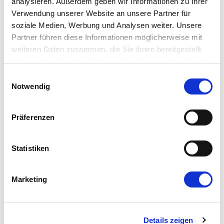
analysieren. Außerdem geben wir Informationen zu Ihrer
Verwendung unserer Website an unsere Partner für
Eigenständiges Erzeugen und Starten
soziale Medien, Werbung und Analysen weiter. Unsere
Partner führen diese Informationen möglicherweise mit
von Code auf AWS, in Python und
weiteren Daten zusammen, die Sie ihnen bereitgestellt
Ähnlichem
haben oder die sie im Rahmen Ihrer Nutzung der Dienste
gesammelt haben.
Einwilligungsauswahl
Automatische Erstellung von Texten,
Notwendig
Dokumenten und Präsentationen
Präferenzen
Autonom und selbständige
Statistiken
Entscheidungen mit
Nutzerfeedback: Agenten
Marketing
im Einsatz
Details zeigen