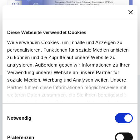
Diese Webseite verwendet Cookies
Wir verwenden Cookies, um Inhalte und Anzeigen zu
personalisieren, Funktionen für soziale Medien anbieten
zu können und die Zugriffe auf unsere Website zu
analysieren. Außerdem geben wir Informationen zu Ihrer
Verwendung unserer Website an unsere Partner für
So integrierst Du Legacy-Systeme
soziale Medien, Werbung und Analysen weiter. Unsere
Partner führen diese Informationen möglicherweise mit
zuverlässig und sicher in KI-Lösungen.
weiteren Daten zusammen, die Sie ihnen bereitgestellt
haben oder die sie im Rahmen Ihrer Nutzung der Dienste
gesammelt haben.
Einwilligungsauswahl
INFORMIERE DICH
Notwendig
JETZT ÜBER
AGENTENGESTÜTZTE
MODERNISIERUNG
Präferenzen