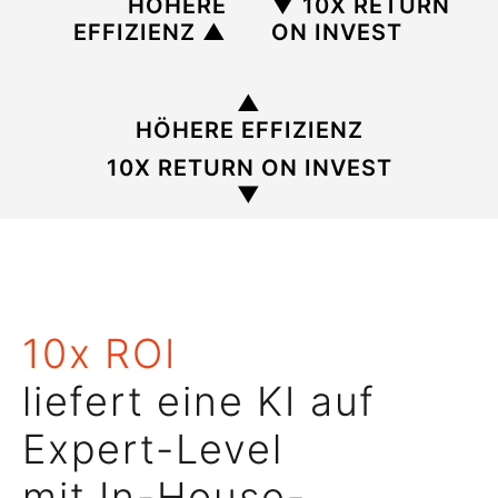
HÖHERE
▼ 10X RETURN
EFFIZIENZ
▲
ON INVEST
▲
HÖHERE EFFIZIENZ
10X RETURN ON INVEST
▼
10x ROI
liefert eine KI auf
Expert-Level
mit In-House-