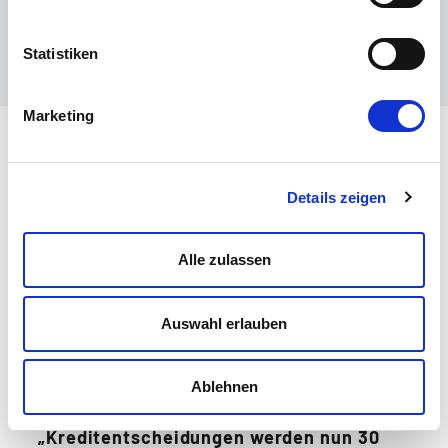
FÜR DICH UNVERBINDLICH, ABER
ZU 100% NUTZBRINGEND.
Statistiken
VERSPROCHEN.
Marketing
Details zeigen
30% höhere Effizienz
mit Multi-
Alle zulassen
Agentensystemen
Auswahl erlauben
Ablehnen
„Kreditentscheidungen werden nun 30