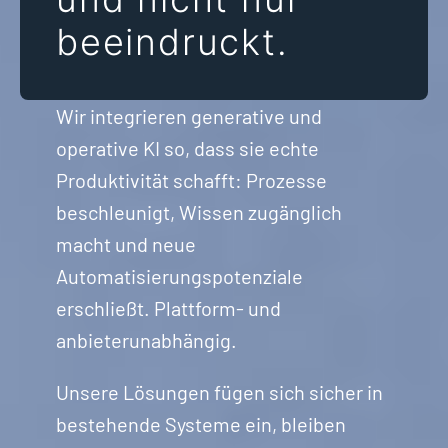
beeindruckt.
Wir integrieren generative und
operative KI so, dass sie echte
Produktivität schafft: Prozesse
beschleunigt, Wissen zugänglich
macht und neue
Automatisierungspotenziale
erschließt. Plattform- und
anbieterunabhängig.
Unsere Lösungen fügen sich sicher in
bestehende Systeme ein, bleiben