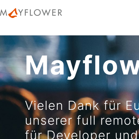
Skip
to
Mayflower
content
GmbH
Mayflow
Vielen Dank für E
unserer full remo
für Developer und