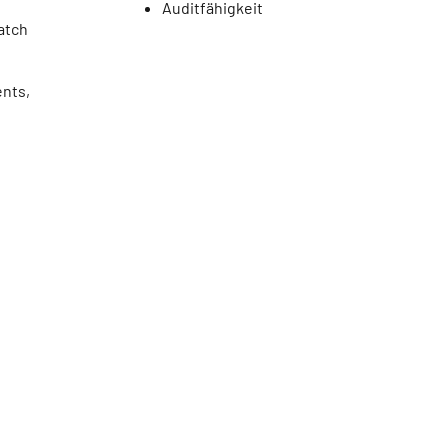
Auditfähigkeit
atch
ents,