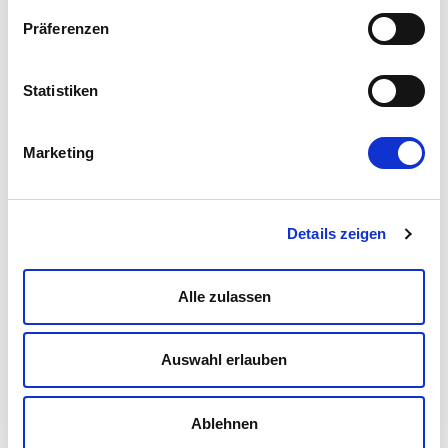
Shoplandschaft, sowie die Pflege
Präferenzen
bestehender Komponenten
Statistiken
Technologien im Projekt:
React,
TypeScript, Zend Framework, Firebird,
Marketing
MySQL (Percona Cluster), JavaScript,
Docker, SASS, Concrete5, Symfony,
AWS, Gitlab, MongoDB, Redis,
Details zeigen
Codeception
Alle zulassen
Methoden & Workshops:
Story Mapping,
ATAM (Architektur-Trade-off-Analyse),
Auswahl erlauben
Management-Beratung, Value-Stream
Mapping, Modernisierungsstrategien,
Ablehnen
UX-Beratung