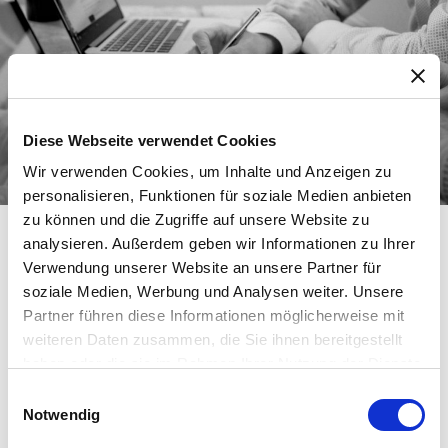
Diese Webseite verwendet Cookies
Wir verwenden Cookies, um Inhalte und Anzeigen zu
personalisieren, Funktionen für soziale Medien anbieten
zu können und die Zugriffe auf unsere Website zu
analysieren. Außerdem geben wir Informationen zu Ihrer
Verwendung unserer Website an unsere Partner für
Das Projekt in
soziale Medien, Werbung und Analysen weiter. Unsere
Partner führen diese Informationen möglicherweise mit
Stichpunkten
weiteren Daten zusammen, die Sie ihnen bereitgestellt
haben oder die sie im Rahmen Ihrer Nutzung der Dienste
gesammelt haben.
Einwilligungsauswahl
Operative Ziele:
Modernisierung und das
Notwendig
technische Redesign der aktuellen B2C-