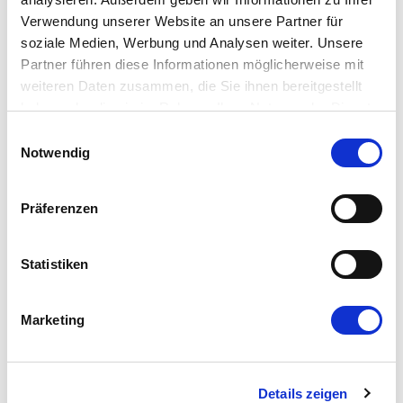
Verwendung unserer Website an unsere Partner für
Software-
soziale Medien, Werbung und Analysen weiter. Unsere
Modernisierung mit
Partner führen diese Informationen möglicherweise mit
weiteren Daten zusammen, die Sie ihnen bereitgestellt
Mayflower
haben oder die sie im Rahmen Ihrer Nutzung der Dienste
gesammelt haben.
Einwilligungsauswahl
Notwendig
Mit unserem Vorgehen helfen wir Dir,
künftig
schneller auf den Markt reagieren
zu
Präferenzen
können und Dir so den
entscheidenden
Vorsprung
vor Deinen Mitbewerbern zu
Statistiken
sichern.
Marketing
Neugierig auf mehr?
Details zeigen