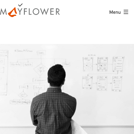
Skip
Menu
to
Mayflower
content
GmbH