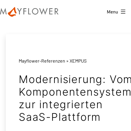
Skip
Menu
to
Mayflower
content
GmbH
Mayflower-Referenzen
» XEMPUS
Modernisierung: Vo
Komponentensyste
zur integrierten
SaaS-Plattform