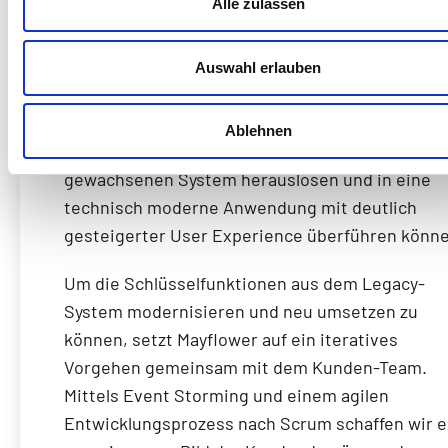
Alle zulassen
teamübergreifend und
iterativ
Auswahl erlauben
Im Rahmen des Projekts haben wir eine wenig
Ablehnen
benutzerfreundliche Kernkomponente aus eine
gewachsenen System herauslösen und in eine
technisch moderne Anwendung mit deutlich
gesteigerter User Experience überführen könne
Um die Schlüsselfunktionen aus dem Legacy-
System modernisieren und neu umsetzen zu
können, setzt Mayflower auf ein iteratives
Vorgehen gemeinsam mit dem Kunden-Team.
Mittels Event Storming und einem agilen
Entwicklungsprozess nach Scrum schaffen wir e