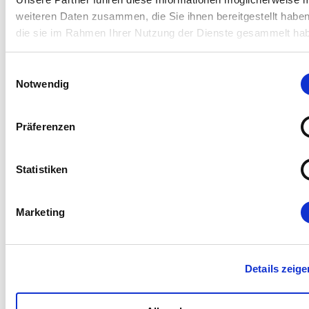
weiteren Daten zusammen, die Sie ihnen bereitgestellt habe
Die frische und unbelastete
die sie im Rahmen Ihrer Nutzung der Dienste gesammelt ha
Herangehensweise an das Thema Scha
hat auch uns nochmals intern beflügelt
Einwilligungsauswahl
Notwendig
Prozesse neu zu denken.
Michael Thie, Leiter Leistung Komposit,
Präferenzen
CosmosDirekt
Statistiken
Marketing
Details zeige
Unser Vorgehen: