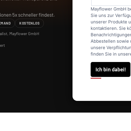
Mayflower GmbH ben
ionen 5x schneller findest.
Sie uns zur Verfügu
unserer Produkte u
EMAND
KOSTENLOS
kontaktieren. Sie k
ialist, Mayflower GmbH
Benachrichtigunge
Abbestellen sowie 
ert
unsere Verpflichtu
finden Sie in unse
Ich bin dabei!