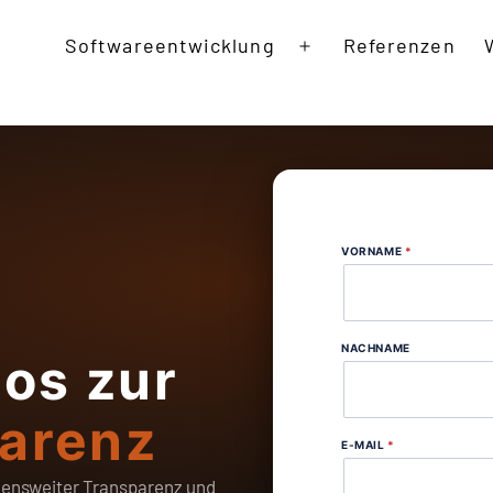
Softwareentwicklung
Referenzen
Open
menu
VORNAME
*
NACHNAME
los zur
arenz
E-MAIL
*
mensweiter Transparenz und