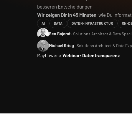
besseren Entscheidungen.
Wir zeigen Dir in 45 Minuten
, wie Du Informat
AI
DATA
DATEN-INFRASTRUKTUR
ON-D
Ben Bajorat
· Solutions Architect & Data Spec
Michael Krieg
· Solutions Architect & Data Exp
Mayflower
»
Webinar: Datentransparenz